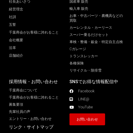
社長あいさつ
国産車 販売
輸入車 販売
経営理念
お車・中古パーツ・農機具などの
社訓
買取
五誓
カーレンタル・カーリース
千葉商会がお客様に誇れること
スーパー乗るだけセット
会社概要
車検・整備・鈑金・特定自主点検
沿革
Cガレージ
店舗紹介
トランスレッカー
各種保険
リサイクル・除排雪
採用情報・お問い合わせ
SNSでお得な情報配信中
千葉商会について
Facebook
千葉商会がお客様に誇れること​
LINE@
募集要項
YouTube
先輩社員の声
エントリー・お問い合わせ
お問い合わせ
リンク・サイトマップ