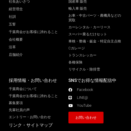
社長あいさつ
国産車 販売
輸入車 販売
経営理念
お車・中古パーツ・農機具などの
社訓
買取
五誓
カーレンタル・カーリース
千葉商会がお客様に誇れること
スーパー乗るだけセット
会社概要
車検・整備・鈑金・特定自主点検
沿革
Cガレージ
店舗紹介
トランスレッカー
各種保険
リサイクル・除排雪
採用情報・お問い合わせ
SNSでお得な情報配信中
千葉商会について
Facebook
千葉商会がお客様に誇れること​
LINE@
募集要項
YouTube
先輩社員の声
エントリー・お問い合わせ
お問い合わせ
リンク・サイトマップ