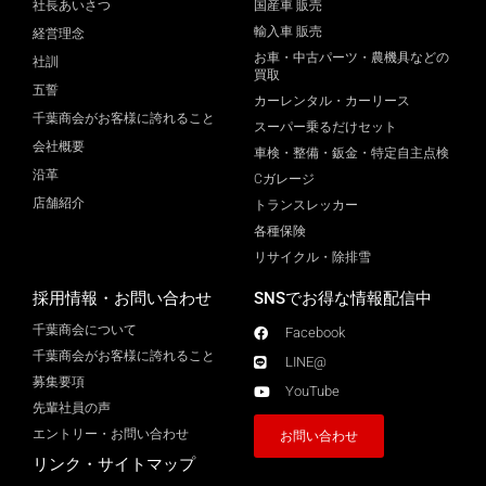
社長あいさつ
国産車 販売
輸入車 販売
経営理念
お車・中古パーツ・農機具などの
社訓
買取
五誓
カーレンタル・カーリース
千葉商会がお客様に誇れること
スーパー乗るだけセット
会社概要
車検・整備・鈑金・特定自主点検
沿革
Cガレージ
店舗紹介
トランスレッカー
各種保険
リサイクル・除排雪
採用情報・お問い合わせ
SNSでお得な情報配信中
千葉商会について
Facebook
千葉商会がお客様に誇れること​
LINE@
募集要項
YouTube
先輩社員の声
エントリー・お問い合わせ
お問い合わせ
リンク・サイトマップ