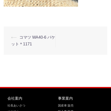
⟵
コマツ WA40-6 バケ
ット＊1171
会社案内
事業案内
社長あいさつ
国産車 販売