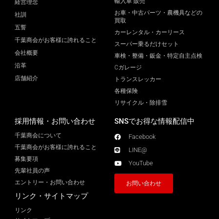
輸入車 販売
経営理念
お車・中古パーツ・農機具などの
社訓
買取
五誓
カーレンタル・カーリース
千葉商会がお客様に誇れること
スーパー乗るだけセット
会社概要
車検・整備・鈑金・特定自主点検
沿革
Cガレージ
店舗紹介
トランスレッカー
各種保険
リサイクル・除排雪
採用情報・お問い合わせ
SNSでお得な情報配信中
千葉商会について
Facebook
千葉商会がお客様に誇れること​
LINE@
募集要項
YouTube
先輩社員の声
エントリー・お問い合わせ
お問い合わせ
リンク・サイトマップ
リンク