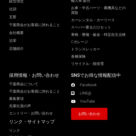
輸入車 販売
経営理念
お車・中古パーツ・農機具などの
社訓
買取
五誓
カーレンタル・カーリース
千葉商会がお客様に誇れること
スーパー乗るだけセット
会社概要
車検・整備・鈑金・特定自主点検
沿革
Cガレージ
店舗紹介
トランスレッカー
各種保険
リサイクル・除排雪
採用情報・お問い合わせ
SNSでお得な情報配信中
千葉商会について
Facebook
千葉商会がお客様に誇れること​
LINE@
募集要項
YouTube
先輩社員の声
エントリー・お問い合わせ
お問い合わせ
リンク・サイトマップ
リンク