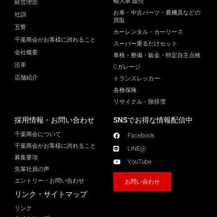
輸入車 販売
経営理念
お車・中古パーツ・農機具などの
社訓
買取
五誓
カーレンタル・カーリース
千葉商会がお客様に誇れること
スーパー乗るだけセット
会社概要
車検・整備・鈑金・特定自主点検
沿革
Cガレージ
店舗紹介
トランスレッカー
各種保険
リサイクル・除排雪
採用情報・お問い合わせ
SNSでお得な情報配信中
千葉商会について
Facebook
千葉商会がお客様に誇れること​
LINE@
募集要項
YouTube
先輩社員の声
エントリー・お問い合わせ
お問い合わせ
リンク・サイトマップ
リンク