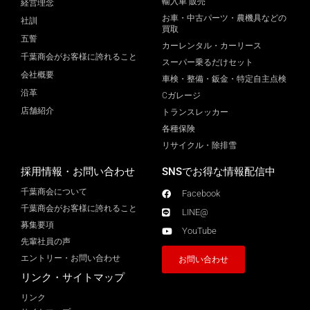
輸入車 販売
経営理念
お車・中古パーツ・農機具などの
社訓
買取
五誓
カーレンタル・カーリース
千葉商会がお客様に誇れること
スーパー乗るだけセット
会社概要
車検・整備・鈑金・特定自主点検
沿革
Cガレージ
店舗紹介
トランスレッカー
各種保険
リサイクル・除排雪
採用情報・お問い合わせ
SNSでお得な情報配信中
千葉商会について
Facebook
千葉商会がお客様に誇れること​
LINE@
募集要項
YouTube
先輩社員の声
エントリー・お問い合わせ
お問い合わせ
リンク・サイトマップ
リンク