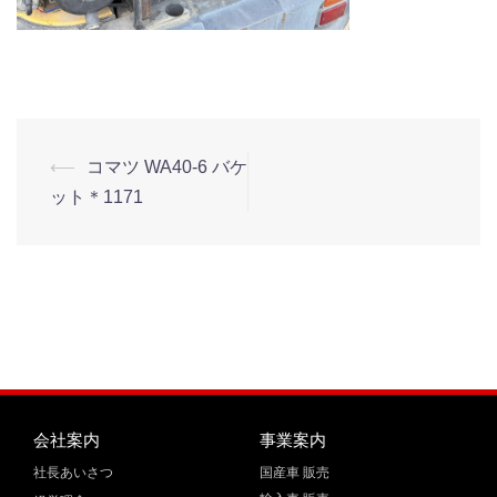
⟵
コマツ WA40-6 バケ
ット＊1171
会社案内
事業案内
社長あいさつ
国産車 販売