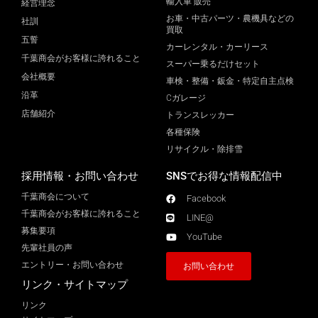
輸入車 販売
経営理念
お車・中古パーツ・農機具などの
社訓
買取
五誓
カーレンタル・カーリース
千葉商会がお客様に誇れること
スーパー乗るだけセット
会社概要
車検・整備・鈑金・特定自主点検
沿革
Cガレージ
店舗紹介
トランスレッカー
各種保険
リサイクル・除排雪
採用情報・お問い合わせ
SNSでお得な情報配信中
千葉商会について
Facebook
千葉商会がお客様に誇れること​
LINE@
募集要項
YouTube
先輩社員の声
エントリー・お問い合わせ
お問い合わせ
リンク・サイトマップ
リンク