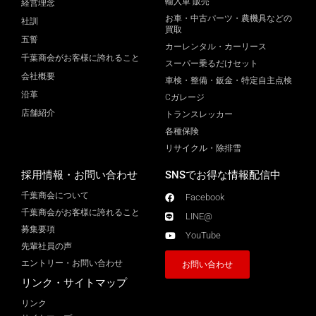
輸入車 販売
経営理念
お車・中古パーツ・農機具などの
社訓
買取
五誓
カーレンタル・カーリース
千葉商会がお客様に誇れること
スーパー乗るだけセット
会社概要
車検・整備・鈑金・特定自主点検
沿革
Cガレージ
店舗紹介
トランスレッカー
各種保険
リサイクル・除排雪
採用情報・お問い合わせ
SNSでお得な情報配信中
千葉商会について
Facebook
千葉商会がお客様に誇れること​
LINE@
募集要項
YouTube
先輩社員の声
エントリー・お問い合わせ
お問い合わせ
リンク・サイトマップ
リンク