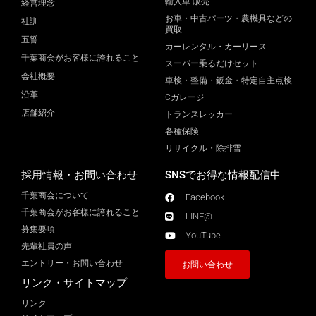
輸入車 販売
経営理念
お車・中古パーツ・農機具などの
社訓
買取
五誓
カーレンタル・カーリース
千葉商会がお客様に誇れること
スーパー乗るだけセット
会社概要
車検・整備・鈑金・特定自主点検
沿革
Cガレージ
店舗紹介
トランスレッカー
各種保険
リサイクル・除排雪
採用情報・お問い合わせ
SNSでお得な情報配信中
千葉商会について
Facebook
千葉商会がお客様に誇れること​
LINE@
募集要項
YouTube
先輩社員の声
エントリー・お問い合わせ
お問い合わせ
リンク・サイトマップ
リンク