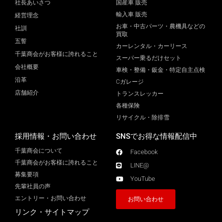
社長あいさつ
国産車 販売
輸入車 販売
経営理念
お車・中古パーツ・農機具などの
社訓
買取
五誓
カーレンタル・カーリース
千葉商会がお客様に誇れること
スーパー乗るだけセット
会社概要
車検・整備・鈑金・特定自主点検
沿革
Cガレージ
店舗紹介
トランスレッカー
各種保険
リサイクル・除排雪
採用情報・お問い合わせ
SNSでお得な情報配信中
千葉商会について
Facebook
千葉商会がお客様に誇れること​
LINE@
募集要項
YouTube
先輩社員の声
エントリー・お問い合わせ
お問い合わせ
リンク・サイトマップ