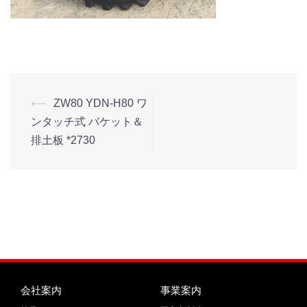
⟵
ZW80 YDN-H80 ワ
ンタッチ式 バケット＆
排土板 *2730
会社案内
事業案内