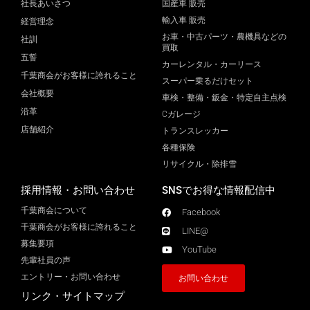
社長あいさつ
国産車 販売
輸入車 販売
経営理念
お車・中古パーツ・農機具などの
社訓
買取
五誓
カーレンタル・カーリース
千葉商会がお客様に誇れること
スーパー乗るだけセット
会社概要
車検・整備・鈑金・特定自主点検
沿革
Cガレージ
店舗紹介
トランスレッカー
各種保険
リサイクル・除排雪
採用情報・お問い合わせ
SNSでお得な情報配信中
千葉商会について
Facebook
千葉商会がお客様に誇れること​
LINE@
募集要項
YouTube
先輩社員の声
エントリー・お問い合わせ
お問い合わせ
リンク・サイトマップ