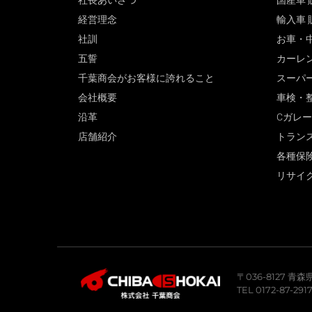
社長あいさつ
国産車 
経営理念
輸入車 
社訓
お車・
五誓
カーレ
千葉商会がお客様に誇れること
スーパ
会社概要
車検・
沿革
Cガレ
店舗紹介
トラン
各種保
リサイ
〒036-8127 
TEL 0172-87-291