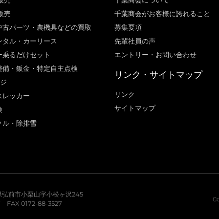
販売
千葉商会について
販売
千葉商会がお客様に誇れること​
中古パーツ・農機具などの買取
募集要項
ンタル・カーリース
先輩社員の声
ー乗るだけセット
エントリー・お問い合わせ
整備・鈑金・特定自主点検
リンク・サイトマップ
ージ
リンク
スレッカー
サイトマップ
険
クル・除排雪
青森県弘前市小栗山字小松ヶ沢245
Co
7 FAX 0172-88-3527