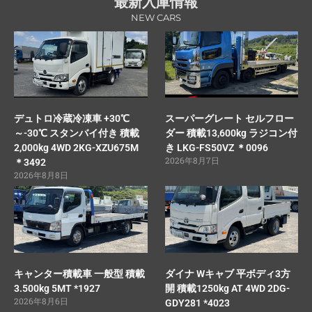
最新入庫情報
NEW CARS
デュトロ冷蔵冷凍車 +30℃
スーパーグレート セルフロー
～-30℃ スタンバイ付き 積載
ダー 積載13,600kg ラジコン付
2,000kg 4WD 2KG-XZU675M
き LKG-FS50VZ ＊0096
2026年8月7日
＊3492
2026年8月8日
キャンター積載車 一般型 積載
ダイナ Wキャブ 平ボディ3方
3.500kg 5MT *1927
開 積載1250kg AT 4WD 2DG-
2026年8月6日
GDY281 *4023