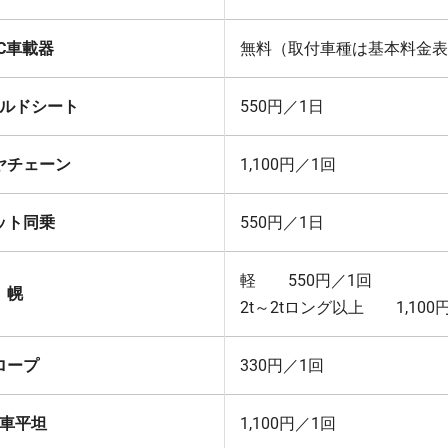
TC車載器
無料（取付車種は基本料金
ルドシート
550円／1日
ヤチェーン
1,100円／1回
ット同乗
550円／1日
軽 550円／1回
幌
2t～2tロング以上 1,100
ロープ
330円／1回
車平坦
1,100円／1回