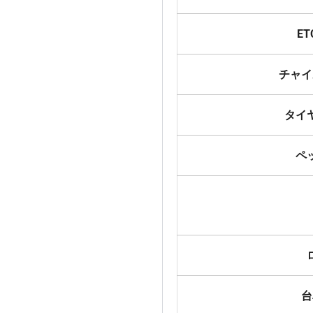
E
チャイ
タイ
ペ
台