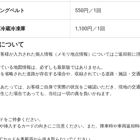
ングベルト
550円／1回
 冷蔵冷凍庫
1,100円／1回
について
お客様が入力された個人情報（メモリ地点情報）についてはご返却前に
れている地図情報は、必ずしも最新版ではありません。
示を省略された道路が存在する場合や、収録されている道路・施設・交
にあたっては、お客様ご自身で実際の状況をご確認いただき、現地の交
が生じた場合であっても、当社は一切の責を負いかねます。
ードをご持参ください。
限や挿入するカードの向きにご注意ください。また、降車時や車両返却時
ETCカードを車載器から抜き取らないでください。