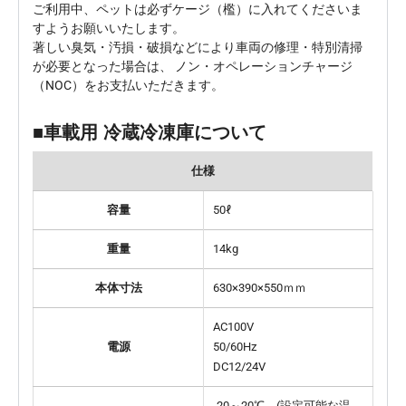
ご利用中、ペットは必ずケージ（檻）に入れてくださいま
すようお願いいたします。
著しい臭気・汚損・破損などにより車両の修理・特別清掃
が必要となった場合は、 ノン・オペレーションチャージ
（NOC）をお支払いただきます。
■車載用 冷蔵冷凍庫について
仕様
容量
50ℓ
重量
14kg
本体寸法
630×390×550ｍｍ
AC100V
電源
50/60Hz
DC12/24V
-20～20℃ (設定可能な温