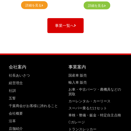
詳細を見る
詳細を見る
事業一覧へ
会社案内
事業案内
社長あいさつ
国産車 販売
輸入車 販売
経営理念
お車・中古パーツ・農機具などの
社訓
買取
五誓
カーレンタル・カーリース
千葉商会がお客様に誇れること
スーパー乗るだけセット
会社概要
車検・整備・鈑金・特定自主点検
沿革
Cガレージ
店舗紹介
トランスレッカー