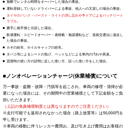
無断でレンタル時間をオーバーした場合の事故。
運転登録していないドライバーによる事故、他人への又貸しの場合の事故。
タイヤのパンク・バースト・ライトの消し忘れや半ドアによるバッテリート
ラブル。
勝手に相手側と示談した場合。
飲酒運転・スピードオーバー・過積載・無謀運転など、道路交通法に違反し
た場合の事故。
カギの紛失、ホイルキャップの紛失。
タバコ等によるシートの焦げ、ペットなどによる車内の汚れや異臭。
貸渡時の使い方の説明に反した使い方、誤った使い方をした場合。
■ノンオペレーションチャージ(休業補償)について
万一事故・盗難・故障・汚損等を起こされ、車両の修理・清掃が必
要になった場合には、その期間中の営業補償として下記金額をご負
担いただきます。
（上記の免責補償制度とは異なりますのでご注意ください）
※走行可能でも返却されなかった場合（路上放置等）は50,000円を
申し受けます。
※車両の移動に伴うレッカー費用お、及び引き上げ費用はお客様の