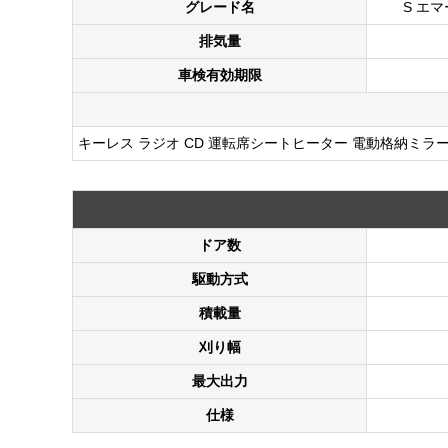
グレード名
S エ
排気量
車検有効期限
キーレス ラジオ CD 運転席シートヒーター 電動格納ミラ
ドア数
駆動方式
積載量
刈り幅
最大出力
仕様