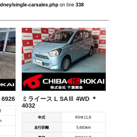
dney/single-carsales.php
on line
338
6926
ミライース L SAⅢ 4WD ＊
4032
月
年式
R5年11月
m
走行距離
5,683km
月