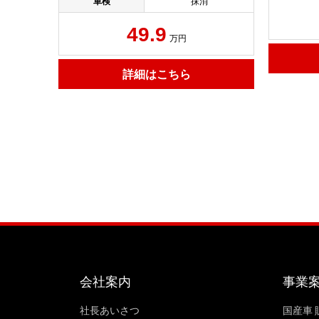
車検
抹消
49.9
万円
詳細はこちら
会社案内
事業
社長あいさつ
国産車 