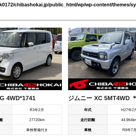
k0172/chibashokai.jp/public_html/wp/wp-content/themes/sy
G 4WD*1741
ジムニー XC 5MT4WD ＊
R3年2月
年式
H27年2
離
27720km
走行距離
44,964k
車検整備付き
車検
R9年7