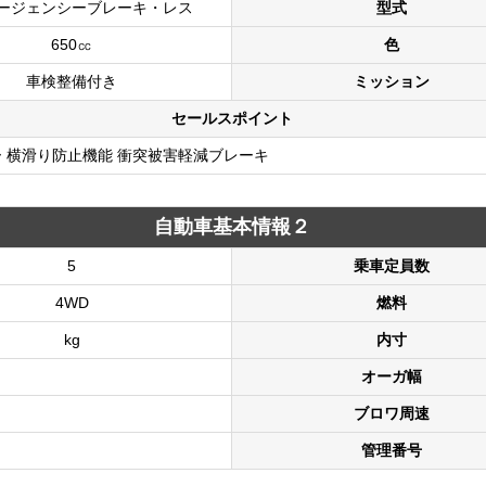
マージェンシーブレーキ・レス
型式
650㏄
色
車検整備付き
ミッション
セールスポイント
ー 横滑り防止機能 衝突被害軽減ブレーキ
自動車基本情報２
5
乗車定員数
4WD
燃料
kg
内寸
オーガ幅
ブロワ周速
管理番号