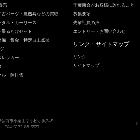
販売
千葉商会がお客様に誇れること​
中古パーツ・農機具などの買取
募集要項
ンタル・カーリース
先輩社員の声
ー乗るだけセット
エントリー・お問い合わせ
整備・鈑金・特定自主点検
リンク・サイトマップ
ージ
リンク
スレッカー
サイトマップ
険
クル・除排雪
青森県弘前市小栗山字小松ヶ沢245
Co
7 FAX 0172-88-3527