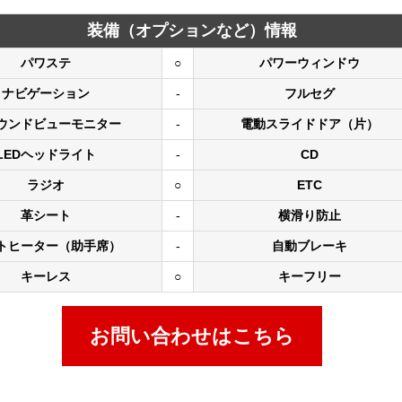
装備（オプションなど）情報
パワステ
○
パワーウィンドウ
ナビゲーション
-
フルセグ
ウンドビューモニター
-
電動スライドドア（片）
LEDヘッドライト
-
CD
ラジオ
○
ETC
革シート
-
横滑り防止
トヒーター（助手席）
-
自動ブレーキ
キーレス
○
キーフリー
お問い合わせはこちら