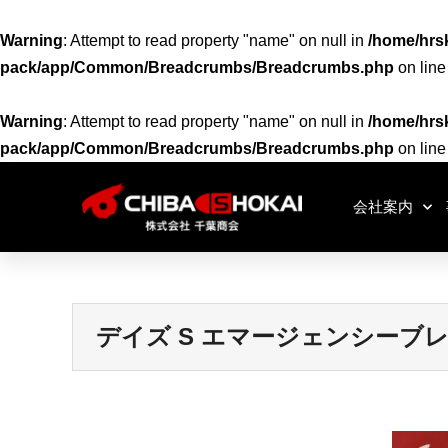
Warning
: Attempt to read property "name" on null in
/home/hrsk
pack/app/Common/Breadcrumbs/Breadcrumbs.php
on lin
Warning
: Attempt to read property "name" on null in
/home/hrsk
pack/app/Common/Breadcrumbs/Breadcrumbs.php
on lin
会社案内
デイズ S エマージェンシーブレー