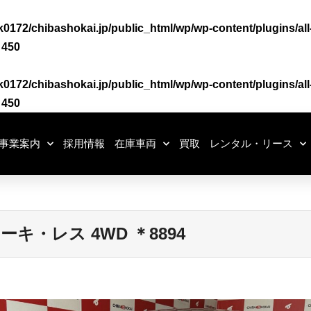
0172/chibashokai.jp/public_html/wp/wp-content/plugins/all
e
450
0172/chibashokai.jp/public_html/wp/wp-content/plugins/all
e
450
事業案内
採用情報
在庫車両
買取
レンタル・リース
キ・レス 4WD ＊8894