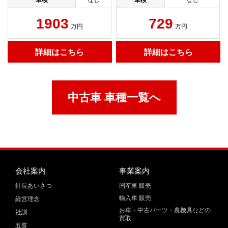
車検
なし
車検
なし
1903
729
万円
万円
詳細はこちら
詳細はこちら
中古車 車種一覧へ
会社案内
事業案内
社長あいさつ
国産車 販売
輸入車 販売
経営理念
お車・中古パーツ・農機具などの
社訓
買取
五誓