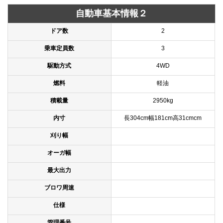
自動車基本情報２
ドア数
2
乗車定員数
3
駆動方式
4WD
燃料
軽油
積載量
2950kg
内寸
長304cm幅181cm高31cmcm
刈り幅
オーガ幅
最大出力
ブロワ周速
仕様
管理番号