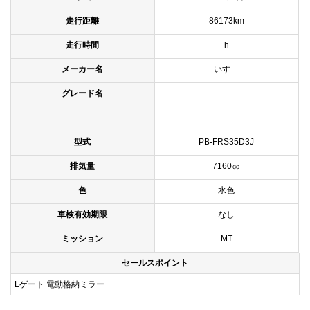
走行距離
86173km
走行時間
h
メーカー名
いすゞ
グレード名
型式
PB-FRS35D3J
排気量
7160㏄
色
水色
車検有効期限
なし
ミッション
MT
セールスポイント
Lゲート 電動格納ミラー