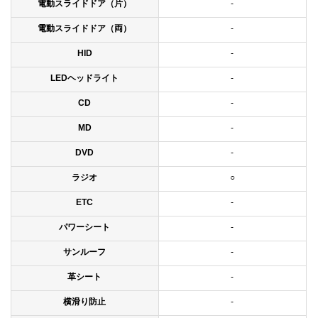
電動スライドドア（片）
-
電動スライドドア（両）
-
HID
-
LEDヘッドライト
-
CD
-
MD
-
DVD
-
ラジオ
○
ETC
-
パワーシート
-
サンルーフ
-
革シート
-
横滑り防止
-