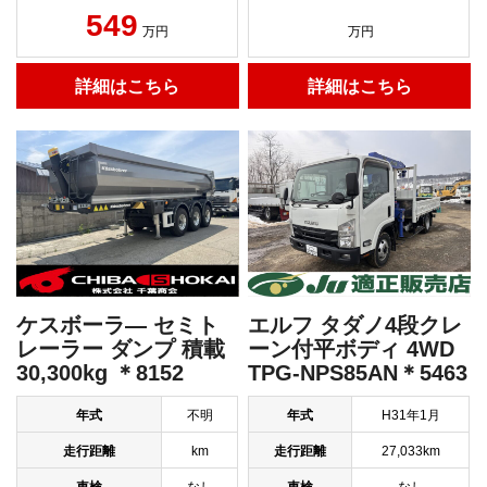
549
万円
万円
詳細はこちら
詳細はこちら
ケスボーラ― セミト
エルフ タダノ4段クレ
レーラー ダンプ 積載
ーン付平ボディ 4WD
30,300kg ＊8152
TPG-NPS85AN＊5463
年式
不明
年式
H31年1月
走行距離
km
走行距離
27,033km