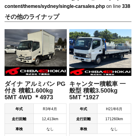
content/themes/sydney/single-carsales.php
on line
338
その他のライナップ
ダイナ アルミバン PG
キャンター積載車 一
付き 積載1.600kg
般型 積載3.500kg
5MT 4WD ＊4973
5MT *1927
年式
R3年4月
年式
H21年6月
走行距離
12,413km
走行距離
171260km
車検
なし
車検
なし