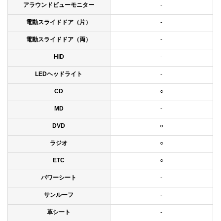
アラウンドビューモニター
-
電動スライドドア（片）
-
電動スライドドア（両）
-
HID
-
LEDヘッドライト
-
CD
○
MD
-
DVD
○
ラジオ
○
ETC
○
パワーシート
-
サンルーフ
-
革シート
-