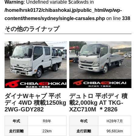
Warning
: Undefined variable $catkwds in
/home/hrsk0172/chibashokai.jp/public_html/wp/wp-
content/themes/sydney/single-carsales.php
on line
338
その他のライナップ
ダイナWキャブ 平ボ
デュトロ 平ボディ 積
ディ 4WD 積載1250kg
載2,000kg AT TKG-
2WG-GDY282
XZC710M ＊2826
年式
R8年
年式
H28年7月
走行距離
22km
走行距離
96,681km