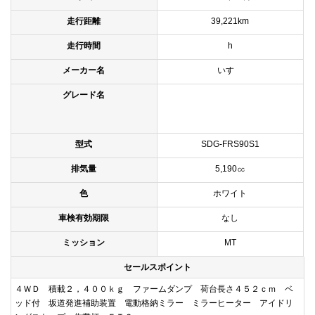
走行距離
39,221km
走行時間
h
メーカー名
いすゞ
グレード名
型式
SDG-FRS90S1
排気量
5,190㏄
色
ホワイト
車検有効期限
なし
ミッション
MT
セールスポイント
４ＷＤ 積載２，４００ｋｇ ファームダンプ 荷台長さ４５２ｃｍ ベ
ッド付 坂道発進補助装置 電動格納ミラー ミラーヒーター アイドリ