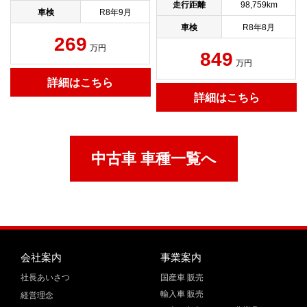
走行距離
98,759km
車検
R8年9月
車検
R8年8月
269
万円
849
万円
詳細はこちら
詳細はこちら
中古車 車種一覧へ
会社案内
事業案内
社長あいさつ
国産車 販売
輸入車 販売
経営理念