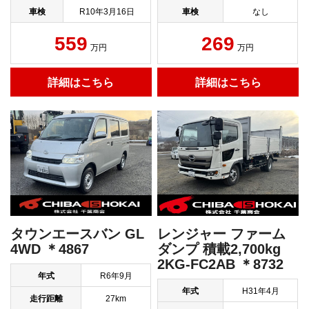
車検
R10年3月16日
車検
なし
559
269
万円
万円
詳細はこちら
詳細はこちら
タウンエースバン GL
レンジャー ファーム
4WD ＊4867
ダンプ 積載2,700kg
2KG-FC2AB ＊8732
年式
R6年9月
年式
H31年4月
走行距離
27km