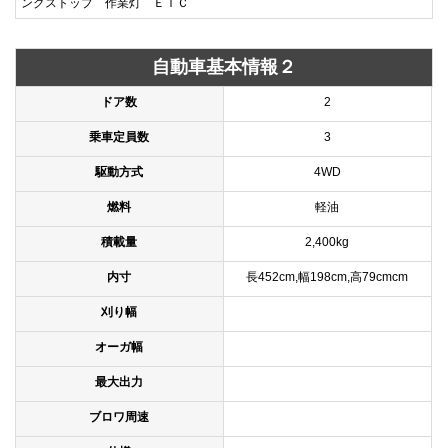
ングストップ 作業灯 ＥＴＣ
自動車基本情報２
ドア数
2
乗車定員数
3
駆動方式
4WD
燃料
軽油
積載量
2,400kg
内寸
長452cm,幅198cm,高79cmcm
刈り幅
オーガ幅
最大出力
ブロワ周速