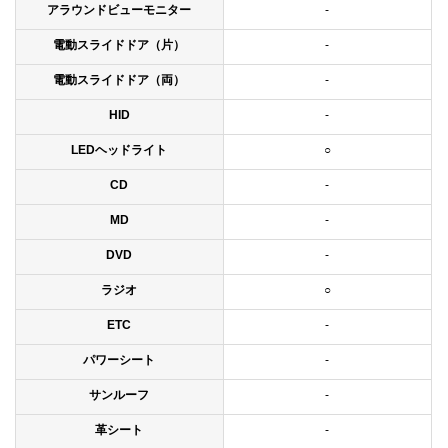
アラウンドビューモニター
-
電動スライドドア（片）
-
電動スライドドア（両）
-
HID
-
LEDヘッドライト
○
CD
-
MD
-
DVD
-
ラジオ
○
ETC
-
パワーシート
-
サンルーフ
-
革シート
-