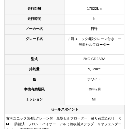
走行距離
17822km
走行時間
h
メーカー名
日野
グレード名
古河ユニック4段クレーン付き 一
般型セルフローダー
型式
2KG-GD2ABA
排気量
5,120cc
色
ホワイト
車検有効期限
R9年2月
ミッション
MT
セールスポイント
古河ユニック製4段クレーン付一般型セルフローダー 吊り荷重2.93ｔ ６
MT 防錆済 フロントバイザー アルミ縞板製ステップ リヤフェンダー