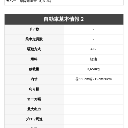
カバー 車両総重量10,970㎏
自動車基本情報２
ドア数
2
乗車定員数
2
駆動方式
4×2
燃料
軽油
積載量
3,650kg
内寸
長550cm幅219cm20cm
刈り幅
オーガ幅
最大出力
ブロワ周速