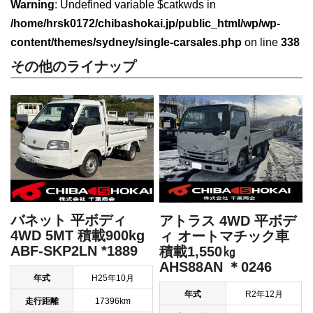
Warning
: Undefined variable $catkwds in
/home/hrsk0172/chibashokai.jp/public_html/wp/wp-
content/themes/sydney/single-carsales.php
on line
338
その他のライナップ
バネット 平ボディ
アトラス 4WD 平ボデ
4WD 5MT 積載900kg
ィ オートマチック車
ABF-SKP2LN *1889
積載1,550㎏
AHS88AN ＊0246
年式
H25年10月
年式
R2年12月
走行距離
17396km