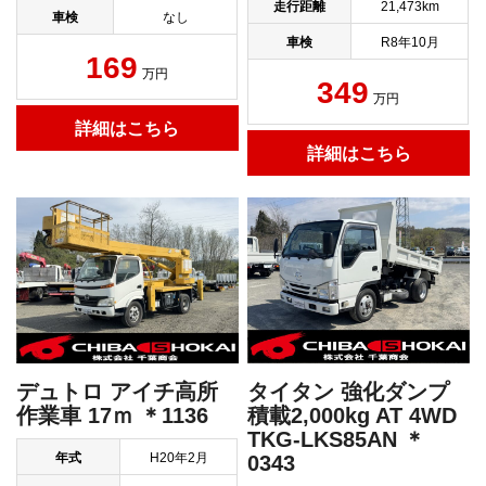
走行距離
21,473km
車検
なし
車検
R8年10月
169
万円
349
万円
詳細はこちら
詳細はこちら
デュトロ アイチ高所
タイタン 強化ダンプ
作業車 17ｍ ＊1136
積載2,000kg AT 4WD
TKG-LKS85AN ＊
年式
H20年2月
0343