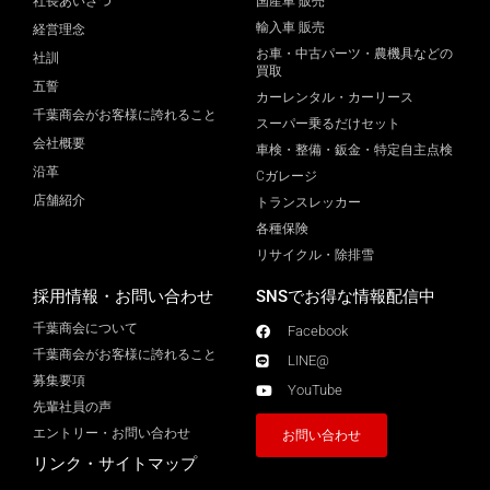
社長あいさつ
国産車 販売
輸入車 販売
経営理念
お車・中古パーツ・農機具などの
社訓
買取
五誓
カーレンタル・カーリース
千葉商会がお客様に誇れること
スーパー乗るだけセット
会社概要
車検・整備・鈑金・特定自主点検
沿革
Cガレージ
店舗紹介
トランスレッカー
各種保険
リサイクル・除排雪
採用情報・お問い合わせ
SNSでお得な情報配信中
千葉商会について
Facebook
千葉商会がお客様に誇れること​
LINE@
募集要項
YouTube
先輩社員の声
エントリー・お問い合わせ
お問い合わせ
リンク・サイトマップ