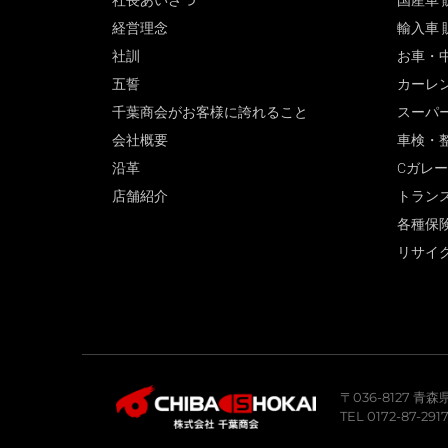
社長あいさつ
国産車 
経営理念
輸入車 
社訓
お車・
五誓
カーレ
千葉商会がお客様に誇れること
スーパ
会社概要
車検・
沿革
Cガレ
店舗紹介
トラン
各種保
リサイ
〒036-8127 
TEL 0172-87-291