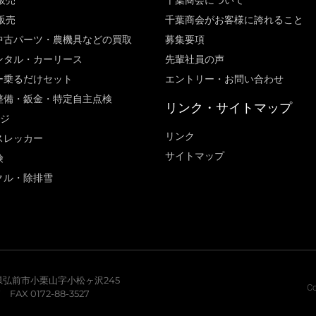
販売
千葉商会について
販売
千葉商会がお客様に誇れること​
中古パーツ・農機具などの買取
募集要項
ンタル・カーリース
先輩社員の声
ー乗るだけセット
エントリー・お問い合わせ
整備・鈑金・特定自主点検
リンク・サイトマップ
ージ
リンク
スレッカー
サイトマップ
険
クル・除排雪
青森県弘前市小栗山字小松ヶ沢245
Co
7 FAX 0172-88-3527