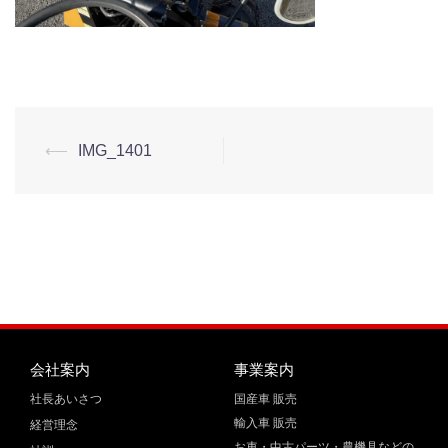
⟵
IMG_1401
会社案内
事業案内
社長あいさつ
国産車 販売
輸入車 販売
経営理念
お車・中古パーツ・農機具などの