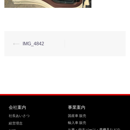
⟵
IMG_4842
会社案内
事業案内
社長あいさつ
国産車 販売
輸入車 販売
経営理念
お車・中古パーツ・農機具などの