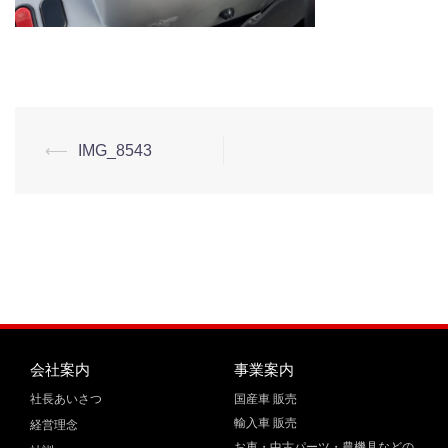
⟵
IMG_8543
会社案内
事業案内
社長あいさつ
国産車 販売
輸入車 販売
経営理念
お車・中古パーツ・農機具などの